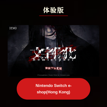
■语言解读×恐怖《文字化化》体验
体验版
版现已发布。
【URL(Hong
Kong)】
2025-12-10
■语言解读型女性向密室逃脱
ADV《文字化化》预定于2026年3月
26日发售！
2025-09-25
■《文字化化》将推出 Nintendo
Switch 版本，预计2026年发售。
Nintendo Switch e-
shop(Hong Kong)