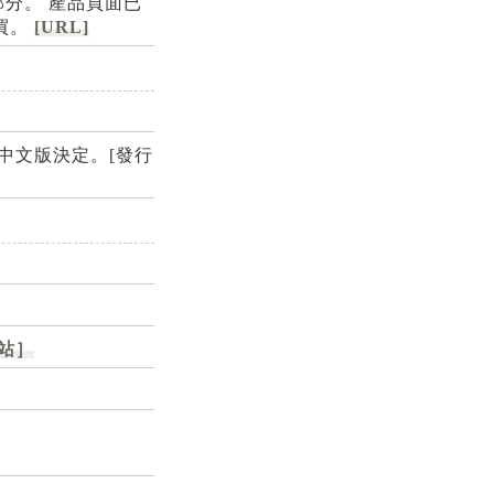
部分。 產品頁面已
購買。
[URL]
ch™繁體中文版決定。[發行
站］