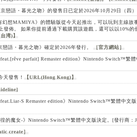
team《明治東京戀語・暮光之吻》的發售日已定於2026年10月29日（四
幻想MAMIYA》的體驗版從今天起推出，可以玩到主線故
-Shop上發佈。 如果你提前通過下載購買該遊戲，還可以以10%
(台湾)】
m《明治東京戀語・暮光之吻》確定於2026年發行。
［官方網站］
.[rêve parfait] Remaster edition》Nintendo Swi
化》今天發售！
【URL(Hong Kong)】
ideline]
t.Liar-S Remaster edition》Nintendo Switch™繁
徨的魔女-》Nintendo Switch™繁體中文版決定。[發行商：J
tic create］