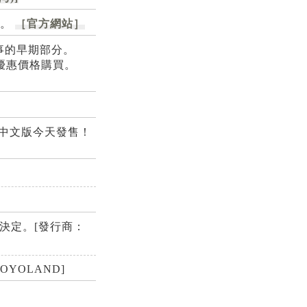
）。
［官方網站］
事的早期部分。
的優惠價格購買。
tch™繁體中文版今天發售！
體中文版決定。[發行商：
OYOLAND]