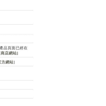
。 產品頁面已經在
[商店網站]
官方網站
]