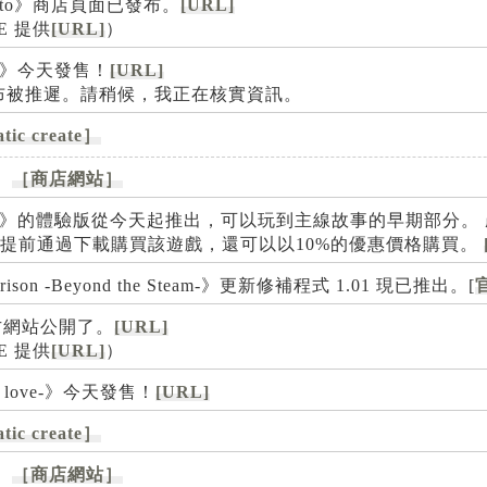
Rinato》商店頁面已發布。
[URL]
SE 提供
[URL]
）
 彩結》今天發售！
[URL]
的發布被推遲。請稍候，我正在核實資訊。
tic create］
。
［商店網站］
祭之城 彩結》的體驗版從今天起推出，可以玩到主線故事的早期部分
佈。 如果你提前通過下載購買該遊戲，還可以以10%的優惠價格購買。
m Prison -Beyond the Steam-》更新修補程式 1.01 現已推出。[
的官方網站公開了。
[URL]
SE 提供
[URL]
）
ited love-》今天發售！
[URL]
tic create］
。
［商店網站］