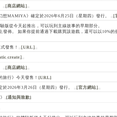
。
［商店網站］
亡共有幻想MAMIYA》確定於2026年6月25日（星期四）發行。
［
體驗版從今天起推出，可以玩到主線故事的早期部分。
-Shop上發佈。 如果你提前通過下載購買該遊戲，還可以以10%
日正式發售！
［URL］
tic create］
。
［商店網站］
車與白的旅行》今天發售！
[URL]
化》確定於2026年3月26日（星期四）發行。
［官方網站］
～》
[通知與致歉]
]