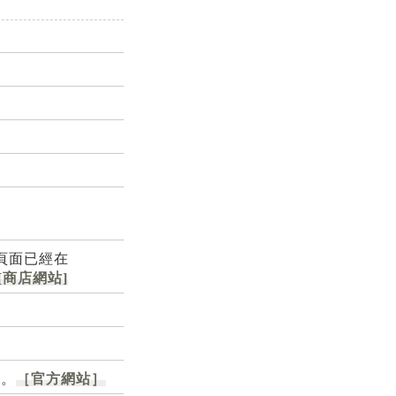
品頁面已經在
[商店網站]
知。
［官方網站］