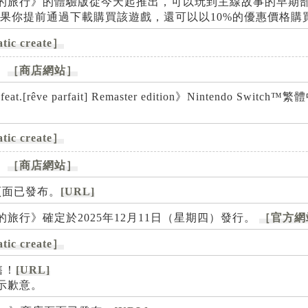
空列車與白的旅行》的體驗版從今天起推出，可以玩到主線故事的早期
上發佈。 如果你提前通過下載購買該遊戲，還可以以10%的優惠價格
tic create］
。
［商店網站］
.[rêve parfait] Remaster edition》Nintendo Swit
tic create］
。
［商店網站］
店頁面已發布。
[URL]
車與白的旅行》確定於2025年12月11日（星期四）發行。
［官方網
tic create］
售！
[URL]
表示歉意。