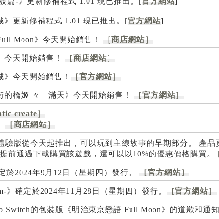
 -伊呂波篇-》更新修補程式 1.01 現已推出。[
官方網站
]
《活祭之城》更新修補程式 1.01 現已推出。[
官方網站
]
伽Full Moon》今天開始銷售！
［商店網站］
oon》今天開始銷售！
［商店網站］
《活祭之城》今天開始銷售！
［官方網站］
am《舊書店街的橋姬 々 滿天》今天開始銷售！
［官方網站］
tic create］
。
［商店網站］
祭之城》的體驗版從今天起推出，可以玩到主線故事的早期部分。 產
佈。 如果你提前通過下載購買該遊戲，還可以以10%的優惠價格購買。
於2024年9月12日（星期四）發行。
［官方網站］
he Steam-》確定於2024年11月28日（星期四）發行。
［官方網站］
 Switch的包裝版《明治東京戀語 Full Moon》的道歉和通