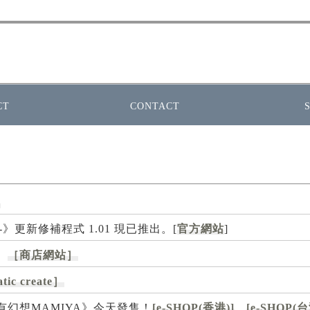
CT
CONTACT
]
-蛟篇-》更新修補程式 1.01 現已推出。[
官方網站
]
。
［商店網站］
tic create］
滅亡共有幻想MAMIYA》今天發售！
[e-SHOP(香港)]
[e-SHOP(台